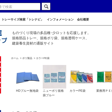
トレーサイズ検索「トレナビ」
インフォメーション
会社概要
ものづくり現場の多品種･少ロットを応援します。
規格部品トレー、規格ポリ袋、規格透明ケース、
建築養生資材の通販サイト
ホーム
>
ポリ製品
>
カラーPE袋
HDブルー無地袋
ニューポリ規格
カラーPE袋
業務用ＰＥ
袋ブルー