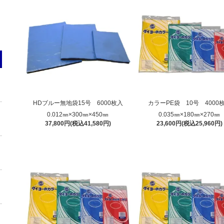
HDブルー無地袋15号 6000枚入
カラーPE袋 10号 4000
0.012㎜×300㎜×450㎜
0.035㎜×180㎜×270㎜
37,800円(税込41,580円)
23,600円(税込25,960円)