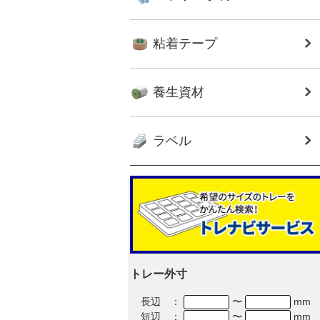
粘着テープ
養生資材
ラベル
トレー外寸
長辺 ：
〜
mm
短辺 ：
〜
mm