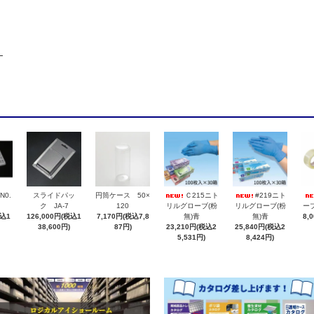
N0.
スライドパッ
円筒ケース 50×
Ｃ215ニト
#219ニト
ク JA-7
120
リルグローブ(粉
リルグローブ(粉
ープ
税込1
126,000円(税込1
7,170円(税込7,8
無)青
無)青
8,
38,600円)
87円)
23,210円(税込2
25,840円(税込2
5,531円)
8,424円)