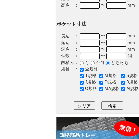
高さ ：
〜
mm
ポケット寸法
長辺 ：
〜
mm
短辺 ：
〜
mm
深さ ：
〜
mm
個数 ：
〜
個
段積み：
可
不可
どちらも
規格 ：
全規格
T規格
M規格
S規格
J規格
D規格
B規格
O規格
MA規格
M規格