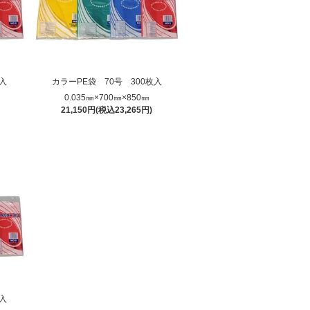
枚入
カラーPE袋 70号 300枚入
0.035㎜×700㎜×850㎜
21,150円(税込23,265円)
枚入