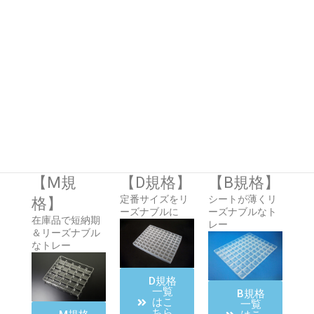
0.5mm/0.7mmm
J規格一覧はこ
ちらから
■「すぐ欲しい」「低コスト希望」にオ
ススメな規格！
【M規
【D規格】
【B規格】
定番サイズをリ
シートが薄くリ
格】
ーズナブルに
ーズナブルなト
在庫品で短納期
レー
＆リーズナブル
なトレー
D規格
一覧
B規格
はこ
一覧
ちら