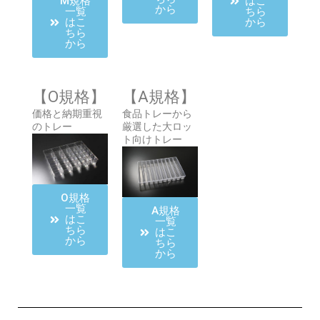
M規格
はこ
から
一覧
ちら
はこ
から
ちら
から
【O規格】
【A規格】
価格と納期重視
食品トレーから
のトレー
厳選した大ロッ
ト向けトレー
O規格
一覧
A規格
はこ
一覧
ちら
はこ
から
ちら
から