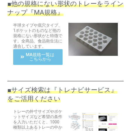
■他の規格にない形状のトレーをライン
ナップ『MA規格』
半球タイプや底穴タイプ、
1ポケットのものなど他の
規格にない形状がと特徴で
す。全商品、食品衛生法に
適合しています。
MA規格一覧は
こちらから
■サイズ検索は『トレナビサービス』
をご活用ください
トレーの外寸サイズやポケ
ットサイズなど希望の条件
を入力いただくと、1000
種類以上あるトレーの中か