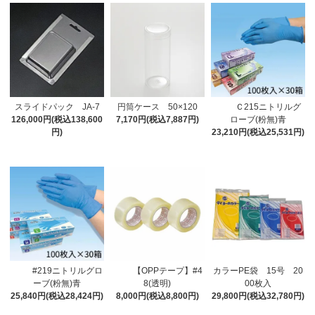
スライドパック JA-7
円筒ケース 50×120
Ｃ215ニトリルグ
126,000円(税込138,600
7,170円(税込7,887円)
ローブ(粉無)青
円)
23,210円(税込25,531円)
#219ニトリルグロ
【OPPテープ】#4
カラーPE袋 15号 20
ーブ(粉無)青
8(透明)
00枚入
25,840円(税込28,424円)
8,000円(税込8,800円)
29,800円(税込32,780円)