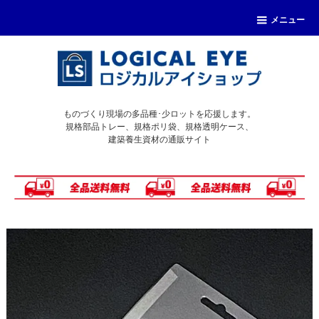
メニュー
ものづくり現場の多品種･少ロットを応援します。
規格部品トレー、規格ポリ袋、規格透明ケース、
建築養生資材の通販サイト