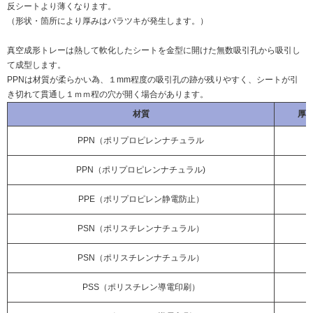
反シートより薄くなります。
（形状・箇所により厚みはバラツキが発生します。）
真空成形トレーは熱して軟化したシートを金型に開けた無数吸引孔から吸引し
て成型します。
PPNは材質が柔らかい為、１mm程度の吸引孔の跡が残りやすく、シートが引
き切れて貫通し１ｍｍ程の穴が開く場合があります。
材質
厚
PPN（ポリプロピレンナチュラル
PPN（ポリプロピレンナチュラル)
PPE（ポリプロピレン静電防止）
PSN（ポリスチレンナチュラル）
PSN（ポリスチレンナチュラル）
PSS（ポリスチレン導電印刷）