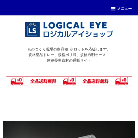
メニュー
ものづくり現場の多品種･少ロットを応援します。
規格部品トレー、規格ポリ袋、規格透明ケース、
建築養生資材の通販サイト