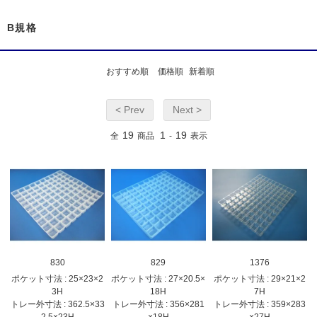
B規格
おすすめ順
価格順
新着順
< Prev
Next >
19
1
19
全
商品
-
表示
830
829
1376
ポケット寸法 : 25×23×2
ポケット寸法 : 27×20.5×
ポケット寸法 : 29×21×2
3H
18H
7H
トレー外寸法 : 362.5×33
トレー外寸法 : 356×281
トレー外寸法 : 359×283
2.5×23H
×18H
×27H