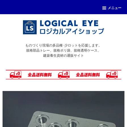
メニュー
ものづくり現場の多品種･少ロットを応援します。
規格部品トレー、規格ポリ袋、規格透明ケース、
建築養生資材の通販サイト