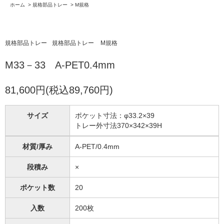
ホーム
>
規格部品トレー
>
M規格
規格部品トレー
規格部品トレー
M規格
M33－33 A-PET0.4mm
81,600円(税込89,760円)
サイズ
ポケット寸法：φ33.2×39
トレー外寸法370×342×39H
材質/厚み
A-PET/0.4mm
段積み
×
ポケット数
20
入数
200枚