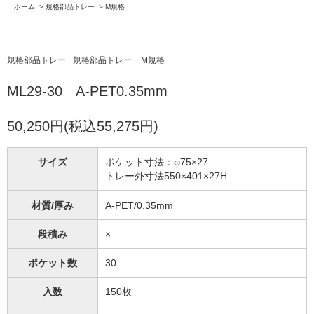
ホーム
>
規格部品トレー
>
M規格
規格部品トレー
規格部品トレー
M規格
ML29-30 A-PET0.35mm
50,250円(税込55,275円)
サイズ
ポケット寸法：φ75×27
トレー外寸法550×401×27H
材質/厚み
A-PET/0.35mm
段積み
×
ポケット数
30
入数
150枚