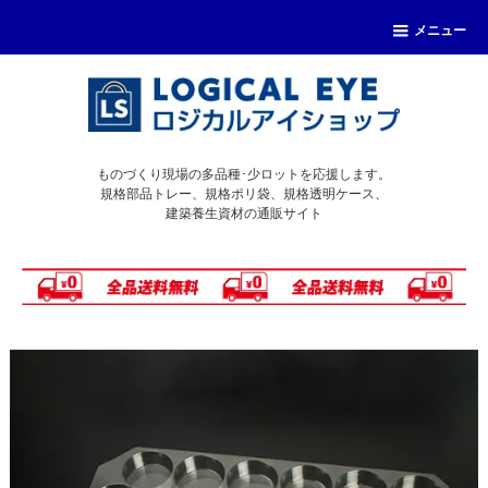
メニュー
ものづくり現場の多品種･少ロットを応援します。
規格部品トレー、規格ポリ袋、規格透明ケース、
建築養生資材の通販サイト