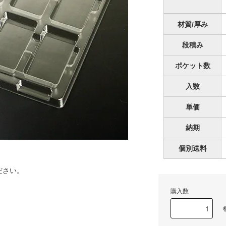
材質/厚み
段積み
ポケット数
入数
単価
納期
個別送料
ージです。
ださい。
購入数