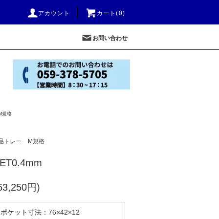
アカウント
カート(0)
お問い合わせ
M規格
品トレー
M規格
PET0.4mm
3,250円)
ポケット寸法：76×42×12