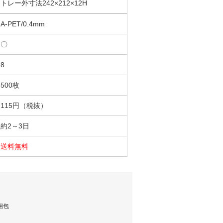
トレー外寸法242×212×12H
A-PET/0.4mm
〇
8
500枚
115円（税抜）
約2～3日
送料無料
梱包