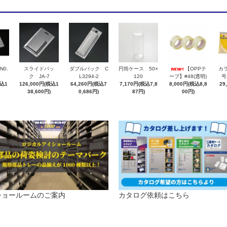
N0.
スライドパッ
ダブルパック C
円筒ケース 50×
【OPPテ
カラ
ク JA-7
L3294-2
120
ープ】#48(透明)
号
税込1
126,000円(税込1
64,260円(税込7
7,170円(税込7,8
8,000円(税込8,8
29
38,600円)
0,686円)
87円)
00円)
ショールームのご案内
カタログ依頼はこちら